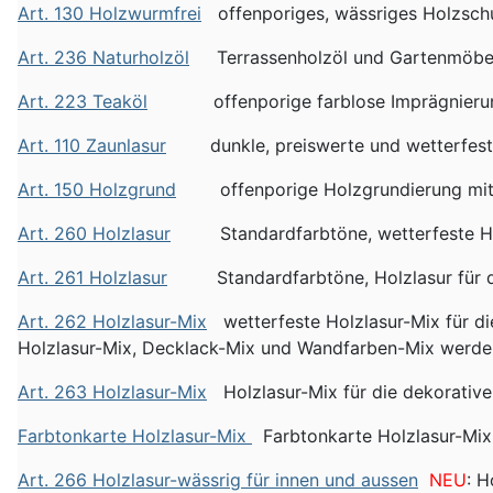
Art. 130 Holzwurmfrei
offenporiges, wässriges Holzschut
Art. 236 Naturholzöl
Terrassenholzöl und Gartenmöbelö
Art. 223 Teaköl
offenporige farblose Imprägnierung u
Art. 110 Zaunlasur
dunkle, preiswerte und wetterfeste 
Art. 150 Holzgrund
offenporige Holzgrundierung mit Fi
Art. 260 Holzlasur
Standardfarbtöne, wetterfeste Holzl
Art. 261 Holzlasur
Standardfarbtöne, Holzlasur für die
Art. 262 Holzlasur-Mix
wetterfeste Holzlasur-Mix für di
Holzlasur-Mix, Decklack-Mix und Wandfarben-Mix werden
Art. 263 Holzlasur-Mix
Holzlasur-Mix für die dekorative
Farbtonkarte Holzlasur-Mix
Farbtonkarte Holzlasur-Mix
Art. 266 Holzlasur-wässrig für innen und aussen
NEU
: H