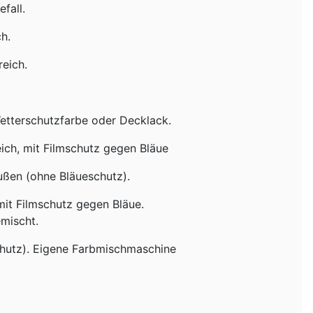
fall.
h.
eich.
tterschutzfarbe oder Decklack.
ch, mit Filmschutz gegen Bläue
ßen (ohne Bläueschutz).
it Filmschutz gegen Bläue.
mischt.
chutz). Eigene Farbmischmaschine