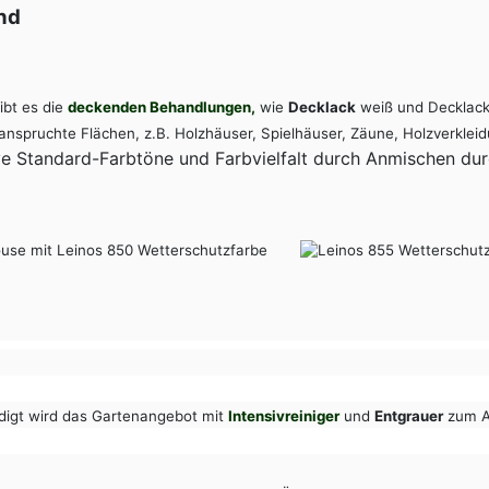
nd
gibt es die
deckenden Behandlungen,
wie
Decklack
weiß und Decklack-
nspruchte Flächen, z.B. Holzhäuser, Spielhäuser, Zäune, Holzverklei
e Standard-Farbtöne und Farbvielfalt durch Anmischen du
ndigt wird das Gartenangebot mit
Intensivreiniger
und
Entgrauer
zum Au