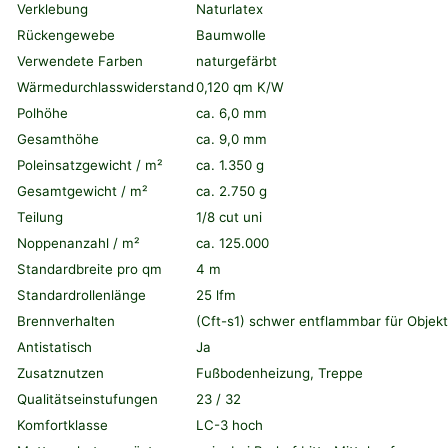
Verklebung
Naturlatex
Rückengewebe
Baumwolle
Verwendete Farben
naturgefärbt
Wärmedurchlasswiderstand
0,120 qm K/W
Polhöhe
ca. 6,0 mm
Gesamthöhe
ca. 9,0 mm
Poleinsatzgewicht / m²
ca. 1.350 g
Gesamtgewicht / m²
ca. 2.750 g
Teilung
1/8 cut uni
Noppenanzahl / m²
ca. 125.000
Standardbreite pro qm
4 m
Standardrollenlänge
25 lfm
Brennverhalten
(Cft-s1) schwer entflammbar für Objek
Antistatisch
Ja
Zusatznutzen
Fußbodenheizung, Treppe
Qualitätseinstufungen
23 / 32
Komfortklasse
LC-3 hoch