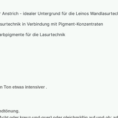
rich - idealer Untergrund für die Leinos Wandlasurtec
technik in Verbindung mit Pigment-Konzentraten
rbpigmente für die Lasurtechnik
n Ton etwas intensiver .
undtönung.
cht oder kreuz-und-quer) oder gleichmäßig auf-und-ab; arb