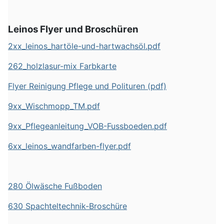
Leinos Flyer und Broschüren
2xx_leinos_hartöle-und-hartwachsöl.pdf
262_holzlasur-mix Farbkarte
Flyer Reinigung Pflege und Polituren (pdf)
9xx_Wischmopp_TM.pdf
9xx_Pflegeanleitung_VOB-Fussboeden.pdf
6xx_leinos_wandfarben-flyer.pdf
280 Ölwäsche Fußboden
630 Spachteltechnik-Broschüre