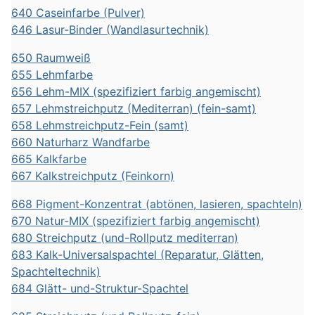
640 Caseinfarbe (Pulver)
646 Lasur-Binder (Wandlasurtechnik)
650 Raumweiß
655 Lehmfarbe
656 Lehm-MIX (spezifiziert farbig angemischt)
657 Lehmstreichputz (Mediterran) (fein-samt)
658 Lehmstreichputz-Fein (samt)
660 Naturharz Wandfarbe
665 Kalkfarbe
667 Kalkstreichputz (Feinkorn)
668 Pigment-Konzentrat (abtönen, lasieren, spachteln)
670 Natur-MIX (spezifiziert farbig angemischt)
680 Streichputz (und-Rollputz mediterran)
683 Kalk-Universalspachtel (Reparatur, Glätten,
Spachteltechnik)
684 Glätt- und-Struktur-Spachtel