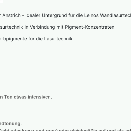
rich - idealer Untergrund für die Leinos Wandlasurtec
technik in Verbindung mit Pigment-Konzentraten
rbpigmente für die Lasurtechnik
n Ton etwas intensiver .
undtönung.
cht oder kreuz-und-quer) oder gleichmäßig auf-und-ab; arb