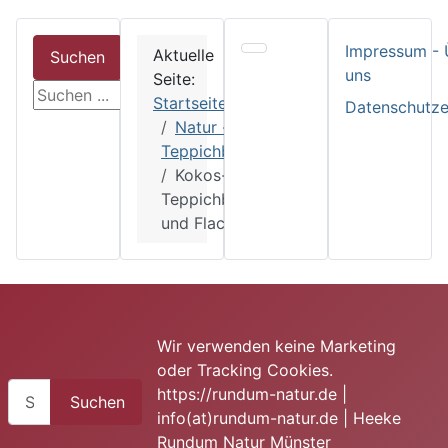
Impressum - 
Aktuelle
Suchen
uns
Seite:
suchen
Startseite
Datenschutze
Natur -
Teppichboden
Kokos-
Teppichboden
und Flachs
Wir verwenden keine Marketing
oder Tracking Cookies.
Suchen
https://rundum-natur.de |
Suchen
info(at)rundum-natur.de | Heeke
Rundum Natur Münster