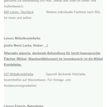
glänzend zur Behandlung von Holz, Metall und Stein im Innen- und
Außenbereich.
840 Leinos Decklack
Weitere individuelle Farbtöne nach RAL
für innen und außen
Leinos Möbelkreidefarbe
(siehe Menü Lacke, Kleber ...)
Alternativ wässrig, deckende Behandlung für leicht beanspruchte
Flächen (Möbel, Wandvertäfelungen) im Innenbereich ist die Möbel
Kreidefarbe.
637 Möbelkreidefarbe
Speziell deckende Holzfarbe,
lösemittelfrei auf Wasserbasis. Für Vintage- und
Ausbesserungsarbeiten.
Leinos Estrich- Betonfarbe