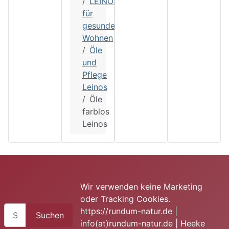
LEINOS
für
gesundes
Wohnen
Öle
und
Pflege
Leinos
Öle
farblos
Leinos
Wir verwenden keine Marketing
oder Tracking Cookies.
Suchen
https://rundum-natur.de |
Suchen
info(at)rundum-natur.de | Heeke