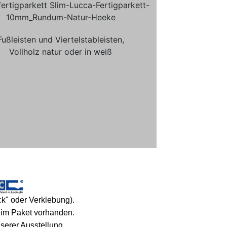
Fußleisten und Viertelstableisten,
Vollholz natur oder in weiß
k" oder Verklebung).
im Paket vorhanden.
serer Ausstellung.